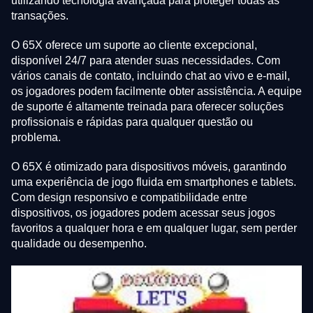
utilizando tecnologia avançada para proteger todas as
transações.
O 65X oferece um suporte ao cliente excepcional,
disponível 24/7 para atender suas necessidades. Com
vários canais de contato, incluindo chat ao vivo e e-mail,
os jogadores podem facilmente obter assistência. A equipe
de suporte é altamente treinada para oferecer soluções
profissionais e rápidas para qualquer questão ou
problema.
O 65X é otimizado para dispositivos móveis, garantindo
uma experiência de jogo fluida em smartphones e tablets.
Com design responsivo e compatibilidade entre
dispositivos, os jogadores podem acessar seus jogos
favoritos a qualquer hora e em qualquer lugar, sem perder
qualidade ou desempenho.