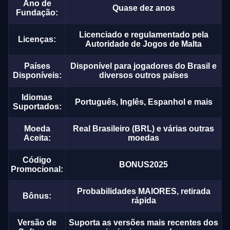
Ano de
Quase dez anos
Fundação:
Licenciado e regulamentado pela
Licenças:
Autoridade de Jogos de Malta
Países
Disponível para jogadores do Brasil e
Disponíveis:
diversos outros países
Idiomas
Português, Inglês, Espanhol e mais
Suportados:
Moeda
Real Brasileiro (BRL) e várias outras
Aceita:
moedas
Código
BONUS2025
Promocional:
Probabilidades MAIORES, retirada
Bônus:
rápida
Versão de
Suporta as versões mais recentes dos