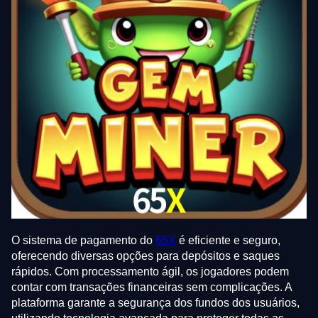
O sistema de pagamento do
65X
é eficiente e seguro,
oferecendo diversas opções para depósitos e saques
rápidos. Com processamento ágil, os jogadores podem
contar com transações financeiras sem complicações. A
plataforma garante a segurança dos fundos dos usuários,