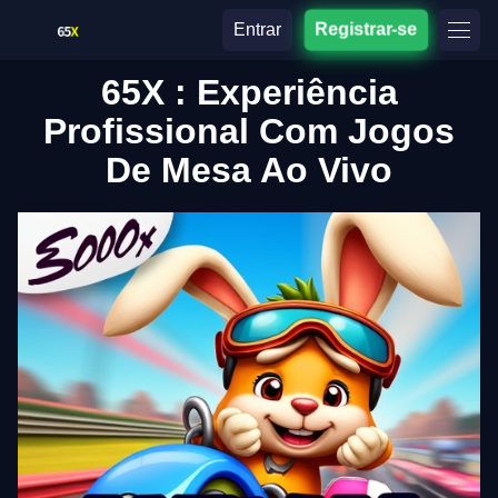
Entrar
Registrar-se
65X : Experiência
Profissional Com Jogos
De Mesa Ao Vivo