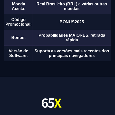
Moeda
Real Brasileiro (BRL) e várias outras
Aceita:
moedas
Código
BONUS2025
Promocional:
Probabilidades MAIORES, retirada
Bônus:
rápida
Versão de
Suporta as versões mais recentes dos
Software:
principais navegadores