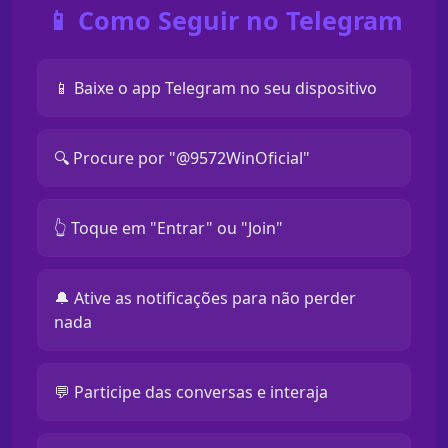
📱 Como Seguir no Telegram
📱 Baixe o app Telegram no seu dispositivo
🔍 Procure por "@9572WinOficial"
👆 Toque em "Entrar" ou "Join"
🔔 Ative as notificações para não perder
nada
💬 Participe das conversas e interaja