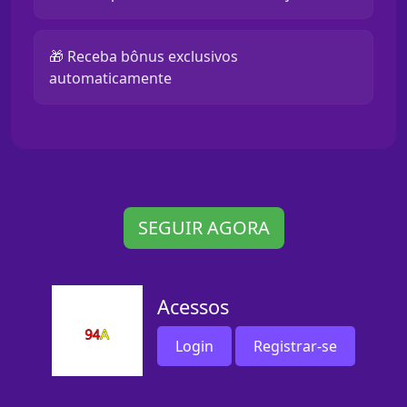
🎁 Receba bônus exclusivos
automaticamente
SEGUIR AGORA
Acessos
Login
Registrar-se