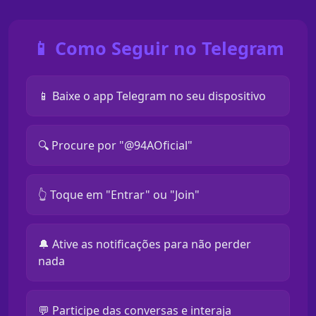
📱 Como Seguir no Telegram
📱 Baixe o app Telegram no seu dispositivo
🔍 Procure por "@94AOficial"
👆 Toque em "Entrar" ou "Join"
🔔 Ative as notificações para não perder
nada
💬 Participe das conversas e interaja