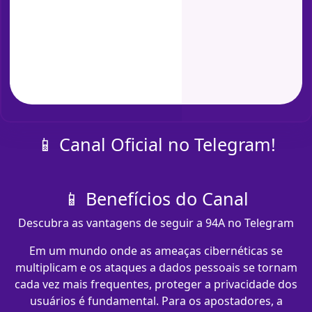
📱 Canal Oficial no Telegram!
📱 Benefícios do Canal
Descubra as vantagens de seguir a 94A no Telegram
Em um mundo onde as ameaças cibernéticas se
multiplicam e os ataques a dados pessoais se tornam
cada vez mais frequentes, proteger a privacidade dos
usuários é fundamental. Para os apostadores, a