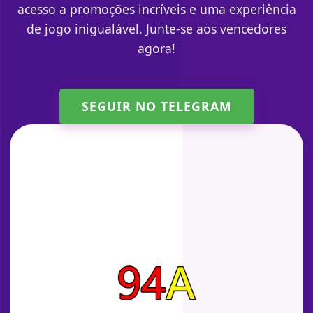
acesso a promoções incríveis e uma experiência
de jogo inigualável. Junte-se aos vencedores
agora!
SEGUIR NO TELEGRAM