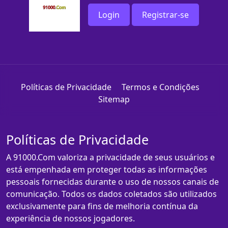
Login
Registrar-se
Políticas de Privacidade
Termos e Condições
Sitemap
Políticas de Privacidade
A 91000.Com valoriza a privacidade de seus usuários e
está empenhada em proteger todas as informações
pessoais fornecidas durante o uso de nossos canais de
comunicação. Todos os dados coletados são utilizados
exclusivamente para fins de melhoria contínua da
experiência de nossos jogadores.