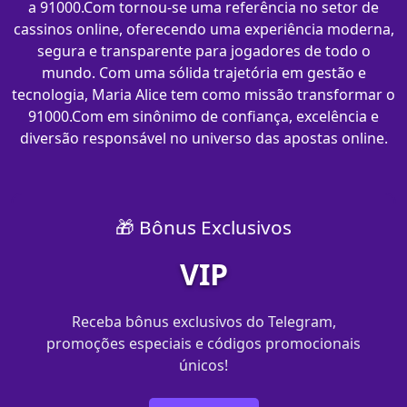
a 91000.Com tornou-se uma referência no setor de
cassinos online, oferecendo uma experiência moderna,
segura e transparente para jogadores de todo o
mundo. Com uma sólida trajetória em gestão e
tecnologia, Maria Alice tem como missão transformar o
91000.Com em sinônimo de confiança, excelência e
diversão responsável no universo das apostas online.
🎁 Bônus Exclusivos
VIP
Receba bônus exclusivos do Telegram,
promoções especiais e códigos promocionais
únicos!