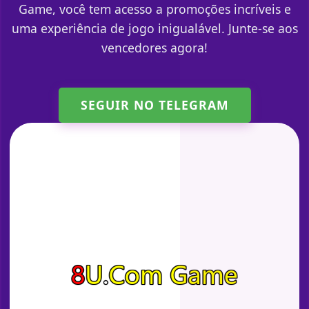
Game, você tem acesso a promoções incríveis e
uma experiência de jogo inigualável. Junte-se aos
vencedores agora!
SEGUIR NO TELEGRAM