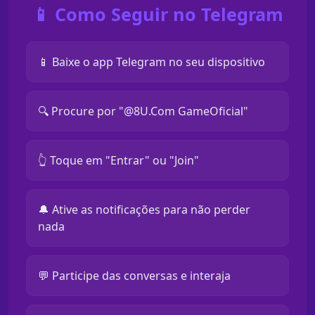
📱 Como Seguir no Telegram
📱 Baixe o app Telegram no seu dispositivo
🔍 Procure por "@8U.Com GameOficial"
👆 Toque em "Entrar" ou "Join"
🔔 Ative as notificações para não perder
nada
💬 Participe das conversas e interaja