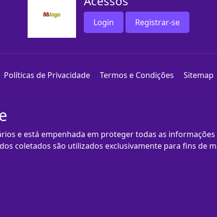
Acessos
Login
Registrar-se
Políticas de Privacidade
Termos e Condições
Sitemap
de
uários e está empenhada em proteger todas as informações
os coletados são utilizados exclusivamente para fins de m