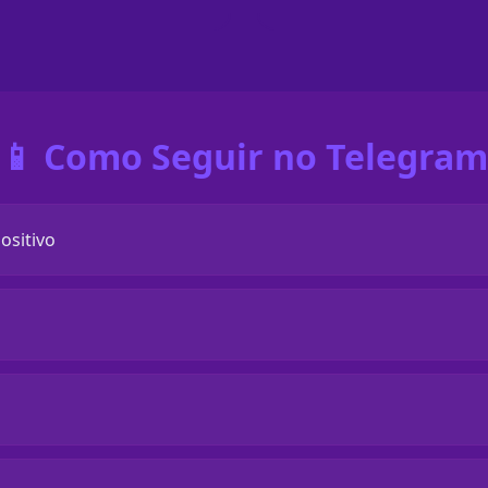
📱 Como Seguir no Telegram
ositivo