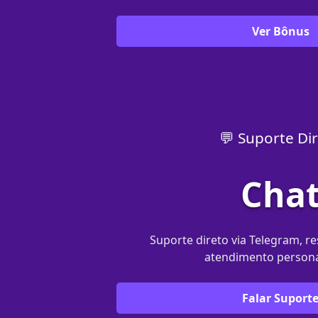
Ver Bônus
💬 Suporte Di
Cha
Suporte direto via Telegram, r
atendimento persona
Falar Suport