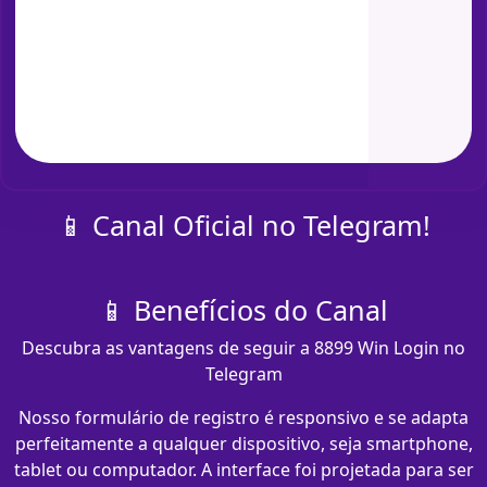
📱 Canal Oficial no Telegram!
📱 Benefícios do Canal
Descubra as vantagens de seguir a 8899 Win Login no
Telegram
Nosso formulário de registro é responsivo e se adapta
perfeitamente a qualquer dispositivo, seja smartphone,
tablet ou computador. A interface foi projetada para ser