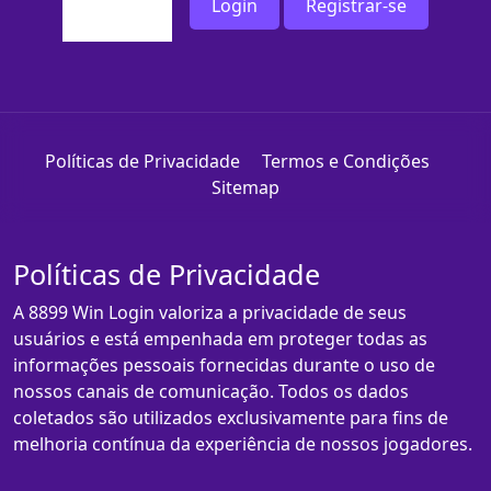
Login
Registrar-se
Políticas de Privacidade
Termos e Condições
Sitemap
Políticas de Privacidade
A 8899 Win Login valoriza a privacidade de seus
usuários e está empenhada em proteger todas as
informações pessoais fornecidas durante o uso de
nossos canais de comunicação. Todos os dados
coletados são utilizados exclusivamente para fins de
melhoria contínua da experiência de nossos jogadores.