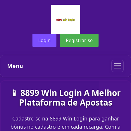
Login
Registrar-se
Menu
📱 8899 Win Login A Melhor
Plataforma de Apostas
Cadastre-se na 8899 Win Login para ganhar
bônus no cadastro e em cada recarga. Com a