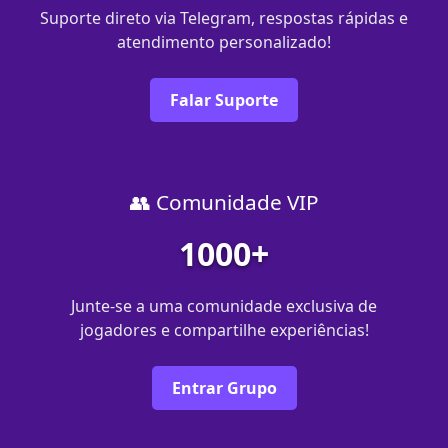
Suporte direto via Telegram, respostas rápidas e
atendimento personalizado!
Falar Suporte
👥 Comunidade VIP
1000+
Junte-se a uma comunidade exclusiva de
jogadores e compartilhe experiências!
Entrar Grupo