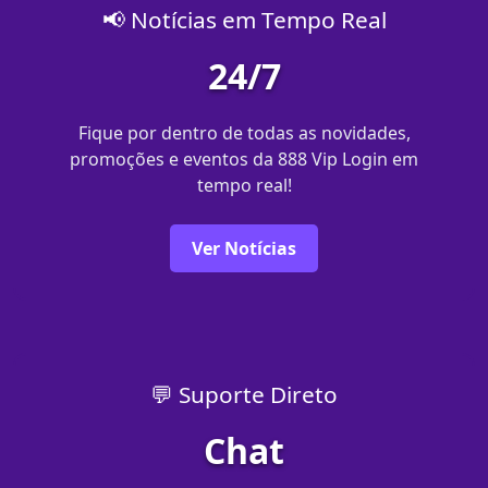
📢 Notícias em Tempo Real
24/7
Fique por dentro de todas as novidades,
promoções e eventos da 888 Vip Login em
tempo real!
Ver Notícias
💬 Suporte Direto
Chat