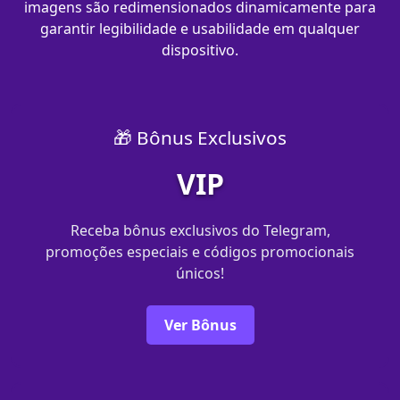
imagens são redimensionados dinamicamente para
garantir legibilidade e usabilidade em qualquer
dispositivo.
🎁 Bônus Exclusivos
VIP
Receba bônus exclusivos do Telegram,
promoções especiais e códigos promocionais
únicos!
Ver Bônus