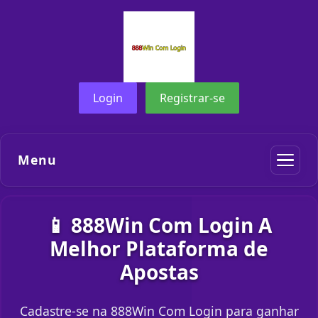
Login
Registrar-se
Menu
📱 888Win Com Login A
Melhor Plataforma de
Apostas
Cadastre-se na 888Win Com Login para ganhar