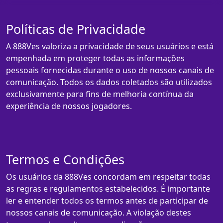
Políticas de Privacidade
A 888Ves valoriza a privacidade de seus usuários e está
empenhada em proteger todas as informações
pessoais fornecidas durante o uso de nossos canais de
comunicação. Todos os dados coletados são utilizados
exclusivamente para fins de melhoria contínua da
experiência de nossos jogadores.
Termos e Condições
Os usuários da 888Ves concordam em respeitar todas
as regras e regulamentos estabelecidos. É importante
ler e entender todos os termos antes de participar de
nossos canais de comunicação. A violação destes