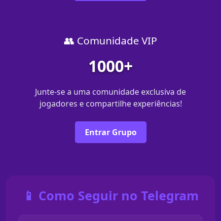
👥 Comunidade VIP
1000+
Junte-se a uma comunidade exclusiva de
jogadores e compartilhe experiências!
Entrar Grupo
📱 Como Seguir no Telegram