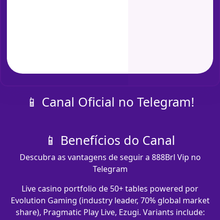
📱 Canal Oficial no Telegram!
📱 Benefícios do Canal
Descubra as vantagens de seguir a 888Brl Vip no
Telegram
Live casino portfolio de 50+ tables powered por
Evolution Gaming (industry leader, 70% global market
share), Pragmatic Play Live, Ezugi. Variants include: