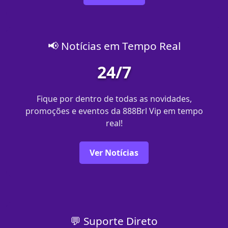
📢 Notícias em Tempo Real
24/7
Fique por dentro de todas as novidades,
promoções e eventos da 888Brl Vip em tempo
real!
Ver Notícias
💬 Suporte Direto