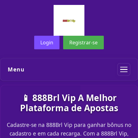
Login
Registrar-se
Menu
📱 888Brl Vip A Melhor
Plataforma de Apostas
Cadastre-se na 888Brl Vip para ganhar bônus no
cadastro e em cada recarga. Com a 888Brl Vip,