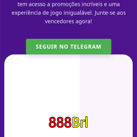
tem acesso a promoções incríveis e uma
experiência de jogo inigualável. Junte-se aos
vencedores agora!
SEGUIR NO TELEGRAM