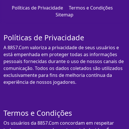
Políticas de Privacidade
Termos e Condições
Sitemap
Políticas de Privacidade
A 8857.Com valoriza a privacidade de seus usuários e
está empenhada em proteger todas as informações
pessoais fornecidas durante o uso de nossos canais de
comunicação. Todos os dados coletados são utilizados
exclusivamente para fins de melhoria contínua da
experiência de nossos jogadores.
Termos e Condições
Os usuários da 8857.Com concordam em respeitar