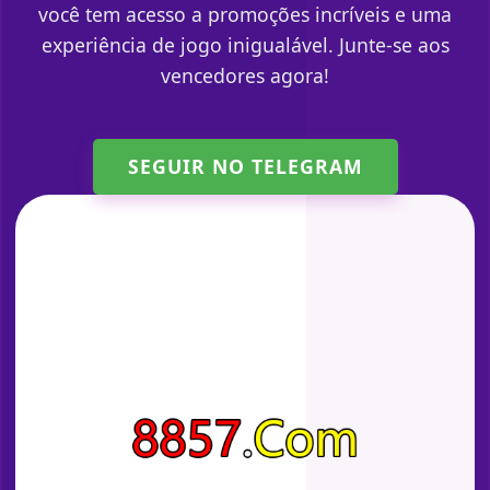
você tem acesso a promoções incríveis e uma
experiência de jogo inigualável. Junte-se aos
vencedores agora!
SEGUIR NO TELEGRAM