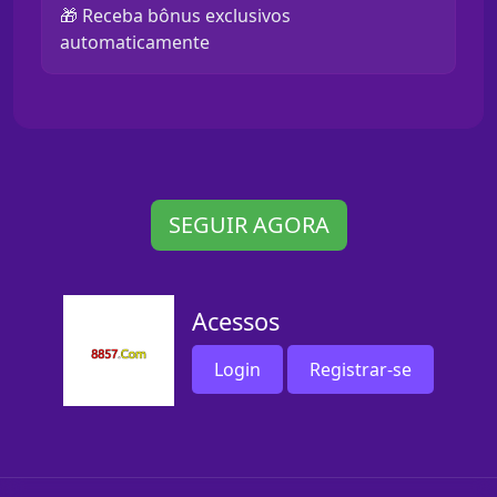
🎁 Receba bônus exclusivos
automaticamente
SEGUIR AGORA
Acessos
Login
Registrar-se