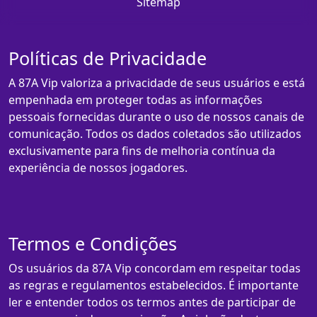
Sitemap
Políticas de Privacidade
A 87A Vip valoriza a privacidade de seus usuários e está
empenhada em proteger todas as informações
pessoais fornecidas durante o uso de nossos canais de
comunicação. Todos os dados coletados são utilizados
exclusivamente para fins de melhoria contínua da
experiência de nossos jogadores.
Termos e Condições
Os usuários da 87A Vip concordam em respeitar todas
as regras e regulamentos estabelecidos. É importante
ler e entender todos os termos antes de participar de