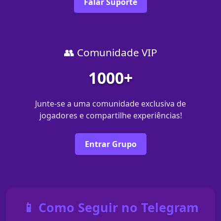
Falar Suporte
👥 Comunidade VIP
1000+
Junte-se a uma comunidade exclusiva de
jogadores e compartilhe experiências!
Entrar Grupo
📱 Como Seguir no Telegram