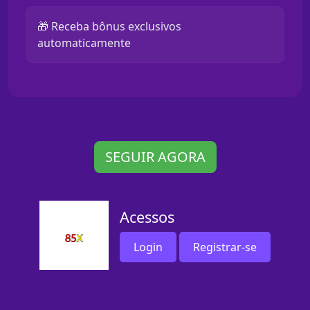
🎁 Receba bônus exclusivos
automaticamente
SEGUIR AGORA
Acessos
Login
Registrar-se