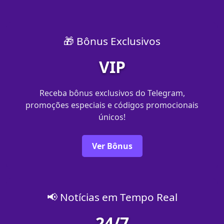
🎁 Bônus Exclusivos
VIP
Receba bônus exclusivos do Telegram,
promoções especiais e códigos promocionais
únicos!
Ver Bônus
📢 Notícias em Tempo Real
24/7