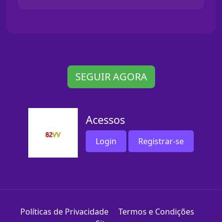
SEGUIR AGORA
Acessos
Login
Registrar-se
Políticas de Privacidade
Termos e Condições