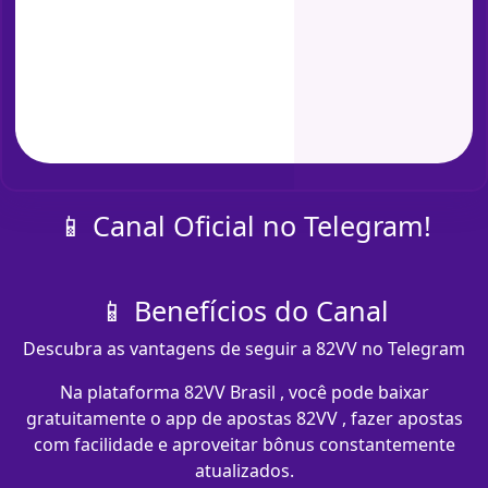
📱 Canal Oficial no Telegram!
📱 Benefícios do Canal
Descubra as vantagens de seguir a 82VV no Telegram
Na plataforma 82VV Brasil , você pode baixar
gratuitamente o app de apostas 82VV , fazer apostas
com facilidade e aproveitar bônus constantemente
atualizados.