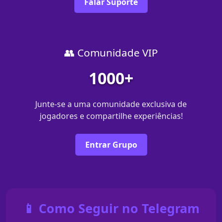
Falar Suporte
👥 Comunidade VIP
1000+
Junte-se a uma comunidade exclusiva de
jogadores e compartilhe experiências!
Entrar Grupo
📱 Como Seguir no Telegram