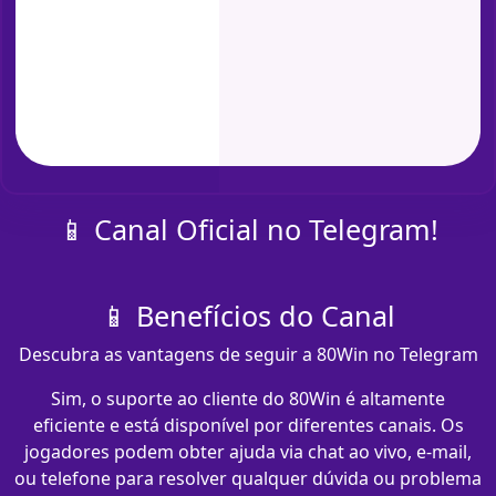
📱 Canal Oficial no Telegram!
📱 Benefícios do Canal
Descubra as vantagens de seguir a 80Win no Telegram
Sim, o suporte ao cliente do 80Win é altamente
eficiente e está disponível por diferentes canais. Os
jogadores podem obter ajuda via chat ao vivo, e-mail,
ou telefone para resolver qualquer dúvida ou problema