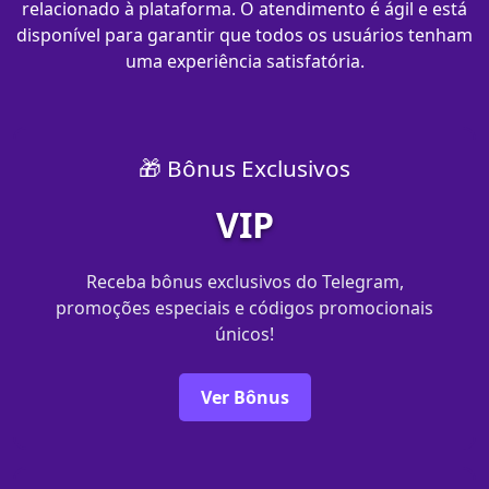
relacionado à plataforma. O atendimento é ágil e está
disponível para garantir que todos os usuários tenham
uma experiência satisfatória.
🎁 Bônus Exclusivos
VIP
Receba bônus exclusivos do Telegram,
promoções especiais e códigos promocionais
únicos!
Ver Bônus