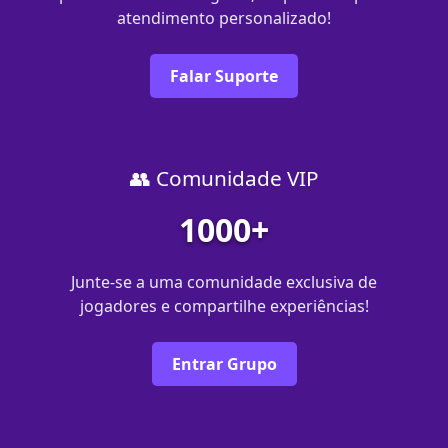
atendimento personalizado!
Falar Suporte
👥 Comunidade VIP
1000+
Junte-se a uma comunidade exclusiva de
jogadores e compartilhe experiências!
Entrar Grupo