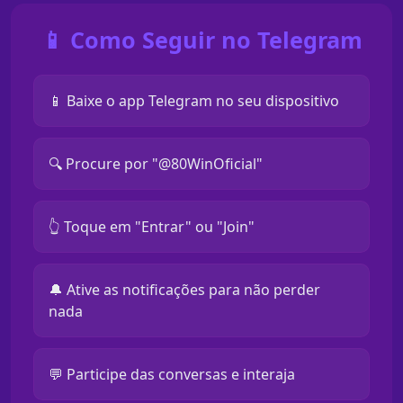
📱 Como Seguir no Telegram
📱 Baixe o app Telegram no seu dispositivo
🔍 Procure por "@80WinOficial"
👆 Toque em "Entrar" ou "Join"
🔔 Ative as notificações para não perder
nada
💬 Participe das conversas e interaja