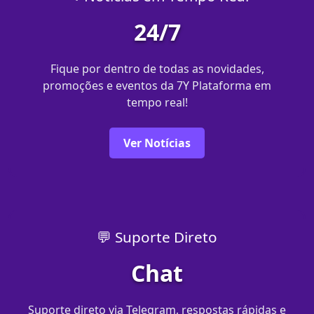
24/7
Fique por dentro de todas as novidades,
promoções e eventos da 7Y Plataforma em
tempo real!
Ver Notícias
💬 Suporte Direto
Chat
Suporte direto via Telegram, respostas rápidas e