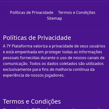
Políticas de Privacidade
Termos e Condições
Sitemap
Políticas de Privacidade
A 7Y Plataforma valoriza a privacidade de seus usuários
e está empenhada em proteger todas as informações
pessoais fornecidas durante o uso de nossos canais de
comunicação. Todos os dados coletados são utilizados
exclusivamente para fins de melhoria contínua da
experiência de nossos jogadores.
Termos e Condições