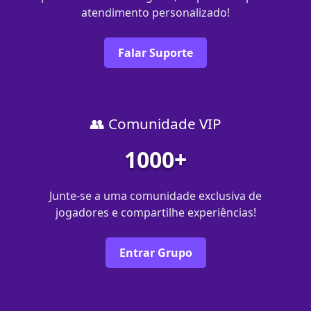
atendimento personalizado!
Falar Suporte
👥 Comunidade VIP
1000+
Junte-se a uma comunidade exclusiva de
jogadores e compartilhe experiências!
Entrar Grupo