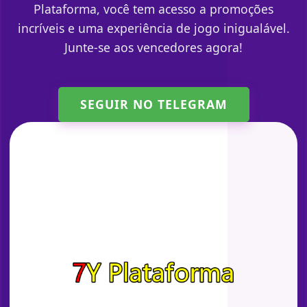
Plataforma, você tem acesso a promoções
incríveis e uma experiência de jogo inigualável.
Junte-se aos vencedores agora!
SEGUIR NO TELEGRAM