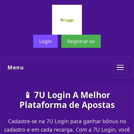
Login
Registrar-se
Menu
📱 7U Login A Melhor
Plataforma de Apostas
Cadastre-se na 7U Login para ganhar bônus no
cadastro e em cada recarga. Com a 7U Login, você