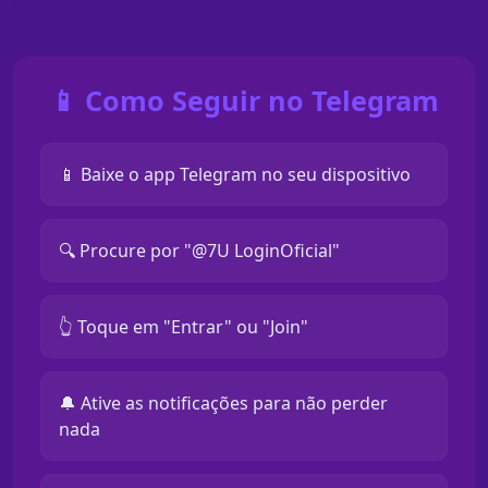
📱 Como Seguir no Telegram
📱 Baixe o app Telegram no seu dispositivo
🔍 Procure por "@7U LoginOficial"
👆 Toque em "Entrar" ou "Join"
🔔 Ative as notificações para não perder
nada