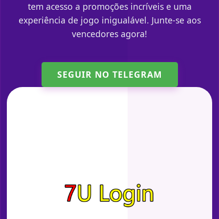
tem acesso a promoções incríveis e uma
experiência de jogo inigualável. Junte-se aos
vencedores agora!
SEGUIR NO TELEGRAM