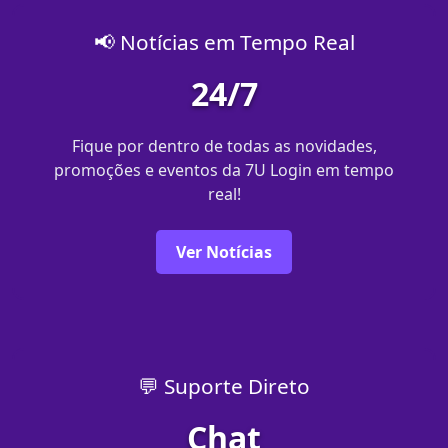
📢 Notícias em Tempo Real
24/7
Fique por dentro de todas as novidades,
promoções e eventos da 7U Login em tempo
real!
Ver Notícias
💬 Suporte Direto
Chat