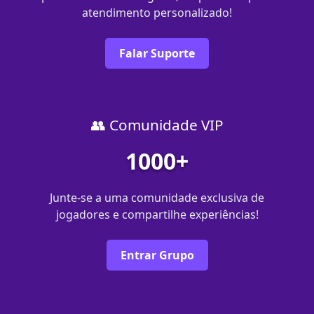
atendimento personalizado!
Falar Suporte
👥 Comunidade VIP
1000+
Junte-se a uma comunidade exclusiva de
jogadores e compartilhe experiências!
Entrar Grupo