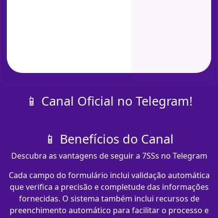
📱 Canal Oficial no Telegram!
📱 Benefícios do Canal
Descubra as vantagens de seguir a 7SSs no Telegram
Cada campo do formulário inclui validação automática
que verifica a precisão e completude das informações
fornecidas. O sistema também inclui recursos de
preenchimento automático para facilitar o processo e