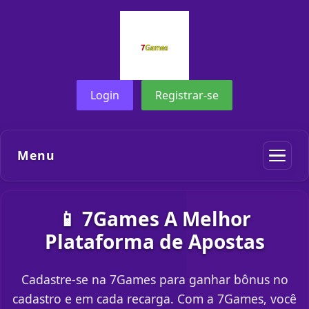
Login
Registrar-se
Menu
📱 7Games A Melhor
Plataforma de Apostas
Cadastre-se na 7Games para ganhar bônus no
cadastro e em cada recarga. Com a 7Games, você