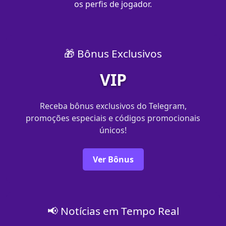
os perfis de jogador.
🎁 Bônus Exclusivos
VIP
Receba bônus exclusivos do Telegram,
promoções especiais e códigos promocionais
únicos!
Ver Bônus
📢 Notícias em Tempo Real