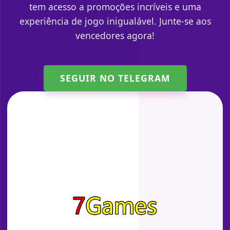
tem acesso a promoções incríveis e uma
experiência de jogo inigualável. Junte-se aos
vencedores agora!
SEGUIR NO TELEGRAM