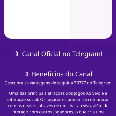
📱 Canal Oficial no Telegram!
📱 Benefícios do Canal
Descubra as vantagens de seguir a 7B777 no Telegram
Uma das principais atrações dos Jogos Ao Vivo é a
interação social. Os jogadores podem se comunicar
com os dealers através de um chat ao vivo, além de
interagir com outros jogadores, o que cria uma