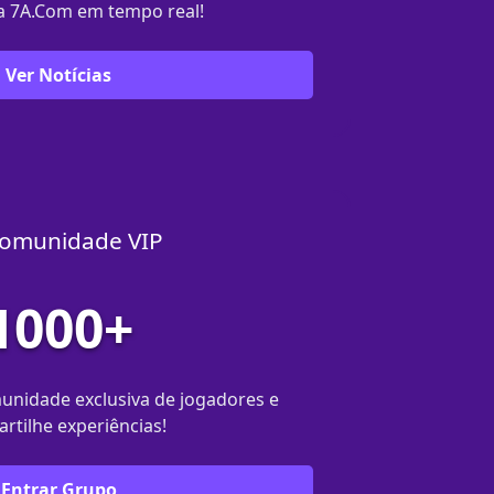
a 7A.Com em tempo real!
Ver Notícias
Comunidade VIP
1000+
unidade exclusiva de jogadores e
rtilhe experiências!
Entrar Grupo