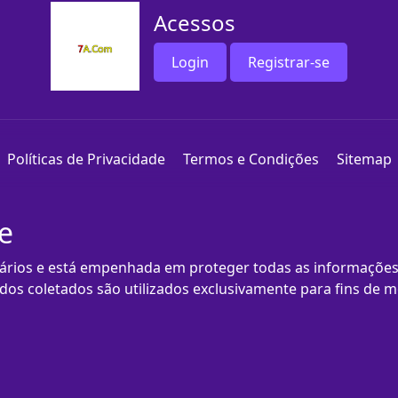
Acessos
Login
Registrar-se
Políticas de Privacidade
Termos e Condições
Sitemap
de
uários e está empenhada em proteger todas as informações
os coletados são utilizados exclusivamente para fins de m