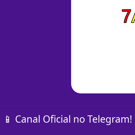
📱 Canal Oficial no Telegram!