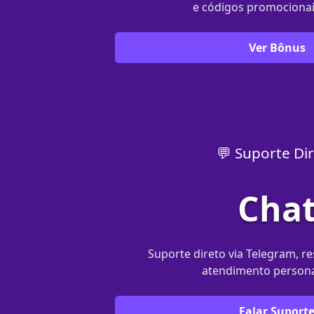
e códigos promocionai
Ver Bônus
💬 Suporte Di
Cha
Suporte direto via Telegram, r
atendimento persona
Falar Suport