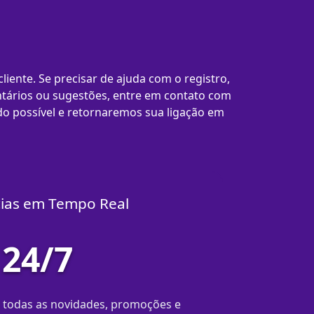
iente. Se precisar de ajuda com o registro,
tários ou sugestões, entre em contato com
do possível e retornaremos sua ligação em
cias em Tempo Real
24/7
e todas as novidades, promoções e