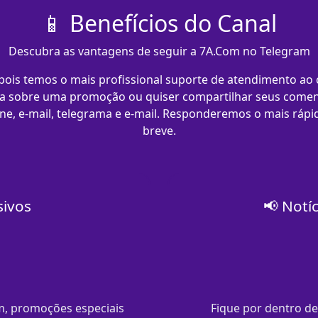
📱 Benefícios do Canal
Descubra as vantagens de seguir a 7A.Com no Telegram
pois temos o mais profissional suporte de atendimento ao cl
ta sobre uma promoção ou quiser compartilhar seus comen
one, e-mail, telegrama e e-mail. Responderemos o mais rápi
breve.
sivos
📢 Notí
m, promoções especiais
Fique por dentro d