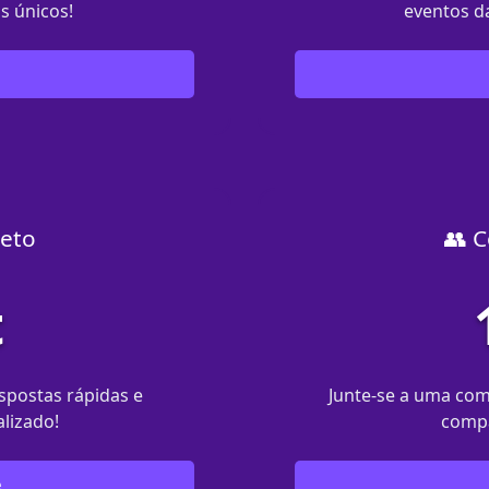
s únicos!
eventos d
reto
👥 
t
espostas rápidas e
Junte-se a uma com
lizado!
compa
e