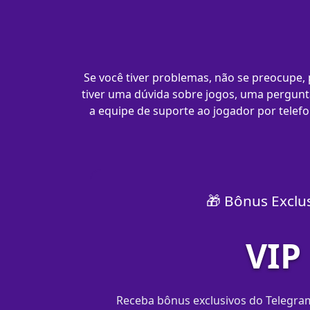
Se você tiver problemas, não se preocupe, 
tiver uma dúvida sobre jogos, uma pergun
a equipe de suporte ao jogador por telef
🎁 Bônus Exclu
VIP
Receba bônus exclusivos do Telegra