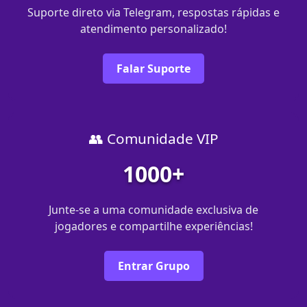
Suporte direto via Telegram, respostas rápidas e
atendimento personalizado!
Falar Suporte
👥 Comunidade VIP
1000+
Junte-se a uma comunidade exclusiva de
jogadores e compartilhe experiências!
Entrar Grupo