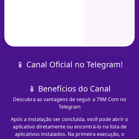
📱 Canal Oficial no Telegram!
📱 Benefícios do Canal
Descubra as vantagens de seguir a 79M Com no
Telegram
Após a instalação ser concluída, você pode abrir o
aplicativo diretamente ou encontrá-lo na lista de
aplicativos instalados. Na primeira execução, o