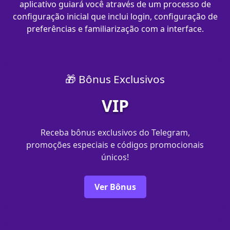
aplicativo guiará você através de um processo de
configuração inicial que inclui login, configuração de
preferências e familiarização com a interface.
🎁 Bônus Exclusivos
VIP
Receba bônus exclusivos do Telegram,
promoções especiais e códigos promocionais
únicos!
Ver Bônus