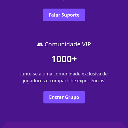
Falar Suporte
👥 Comunidade VIP
1000+
Junte-se a uma comunidade exclusiva de
jogadores e compartilhe experiências!
Entrar Grupo