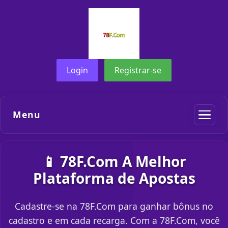
Login
Registrar-se
Menu
📱 78F.Com A Melhor
Plataforma de Apostas
Cadastre-se na 78F.Com para ganhar bônus no
cadastro e em cada recarga. Com a 78F.Com, você