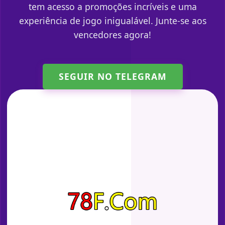
tem acesso a promoções incríveis e uma
experiência de jogo inigualável. Junte-se aos
vencedores agora!
SEGUIR NO TELEGRAM