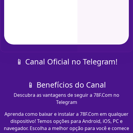
📱 Canal Oficial no Telegram!
📱 Benefícios do Canal
Descubra as vantagens de seguir a 78F.Com no
Telegram
Aprenda como baixar e instalar a 78F.Com em qualquer
dispositivo! Temos opções para Android, iOS, PC e
navegador. Escolha a melhor opção para você e comece