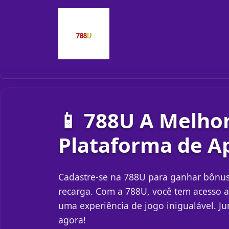
📱 788U A Melho
Plataforma de A
Cadastre-se na 788U para ganhar bônus
recarga. Com a 788U, você tem acesso a
uma experiência de jogo inigualável. J
agora!