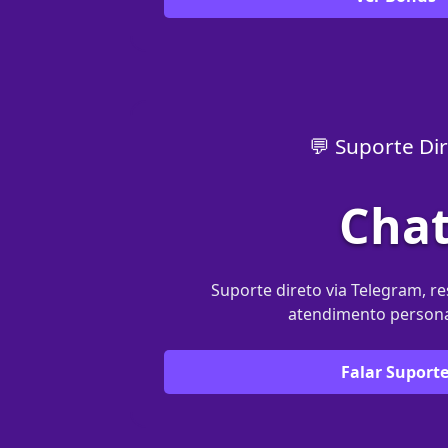
💬 Suporte Di
Cha
Suporte direto via Telegram, r
atendimento persona
Falar Suport