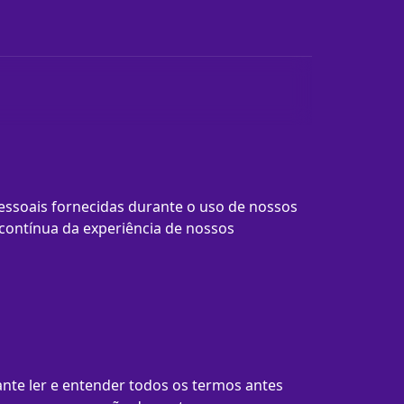
essoais fornecidas durante o uso de nossos
 contínua da experiência de nossos
nte ler e entender todos os termos antes