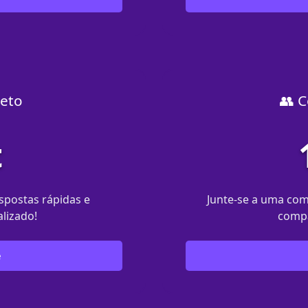
reto
👥 
t
espostas rápidas e
Junte-se a uma com
lizado!
compa
e