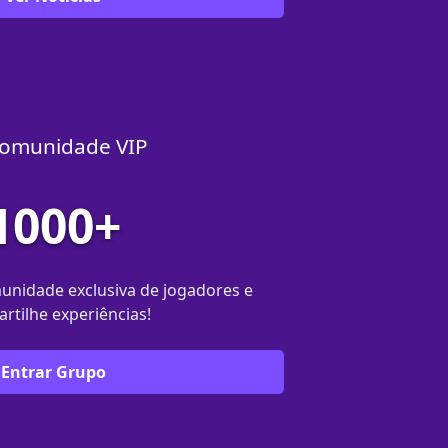
Comunidade VIP
1000+
unidade exclusiva de jogadores e
rtilhe experiências!
Entrar Grupo