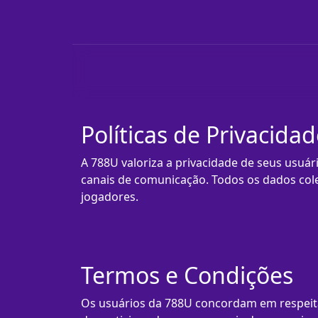
Políticas de Privacida
A 788U valoriza a privacidade de seus usuá
canais de comunicação. Todos os dados cole
jogadores.
Termos e Condições
Os usuários da 788U concordam em respeitar