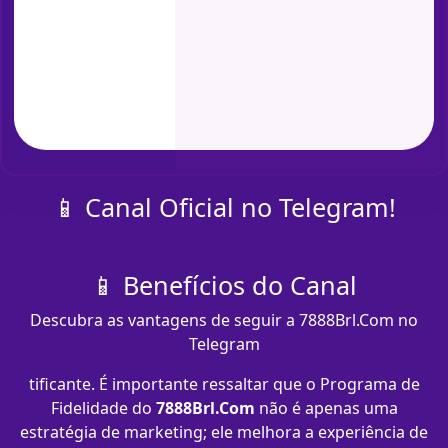
📱 Canal Oficial no Telegram!
📱 Benefícios do Canal
Descubra as vantagens de seguir a 7888Brl.Com no
Telegram
tificante. É importante ressaltar que o Programa de
Fidelidade do
7888Brl.Com
não é apenas uma
estratégia de marketing; ele melhora a experiência de