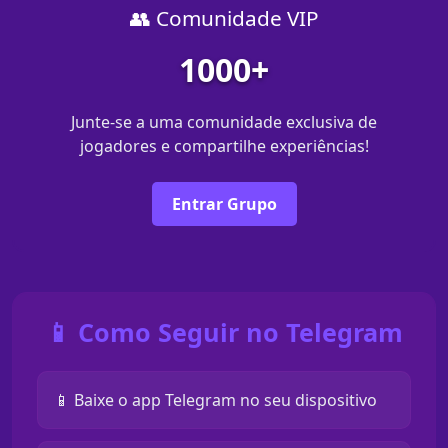
👥 Comunidade VIP
1000+
Junte-se a uma comunidade exclusiva de
jogadores e compartilhe experiências!
Entrar Grupo
📱 Como Seguir no Telegram
📱 Baixe o app Telegram no seu dispositivo