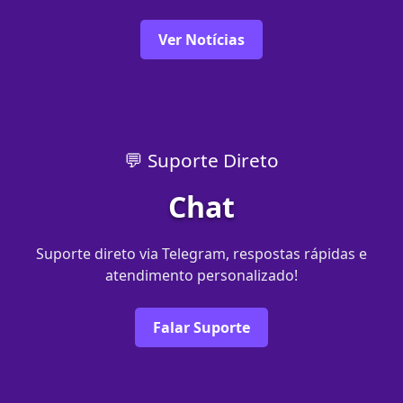
Ver Notícias
💬 Suporte Direto
Chat
Suporte direto via Telegram, respostas rápidas e
atendimento personalizado!
Falar Suporte