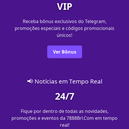
VIP
Receba bônus exclusivos do Telegram,
promoções especiais e códigos promocionais
únicos!
Ver Bônus
📢 Notícias em Tempo Real
24/7
Fique por dentro de todas as novidades,
promoções e eventos da 7888Brl.Com em tempo
real!