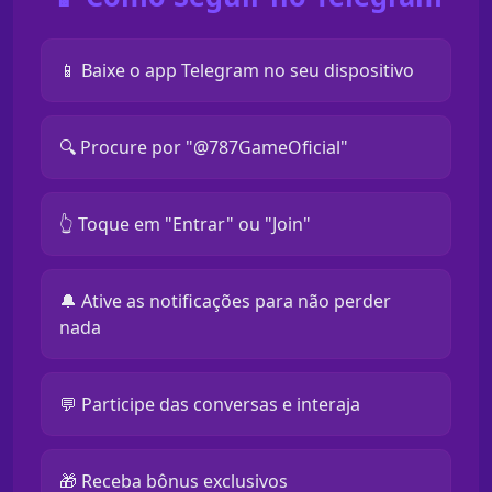
📱 Baixe o app Telegram no seu dispositivo
🔍 Procure por "@787GameOficial"
👆 Toque em "Entrar" ou "Join"
🔔 Ative as notificações para não perder
nada
💬 Participe das conversas e interaja
🎁 Receba bônus exclusivos