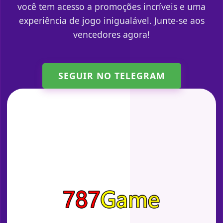
você tem acesso a promoções incríveis e uma
experiência de jogo inigualável. Junte-se aos
vencedores agora!
SEGUIR NO TELEGRAM