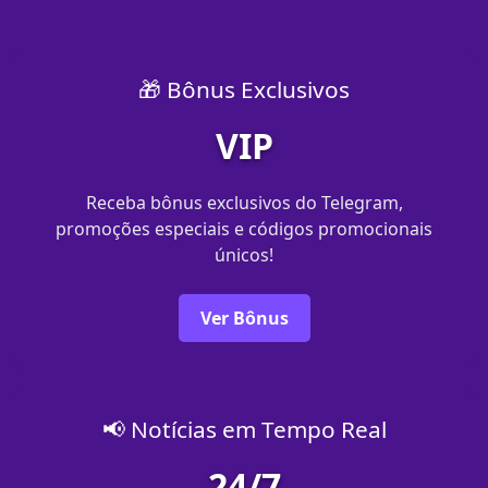
🎁 Bônus Exclusivos
VIP
Receba bônus exclusivos do Telegram,
promoções especiais e códigos promocionais
únicos!
Ver Bônus
📢 Notícias em Tempo Real
24/7