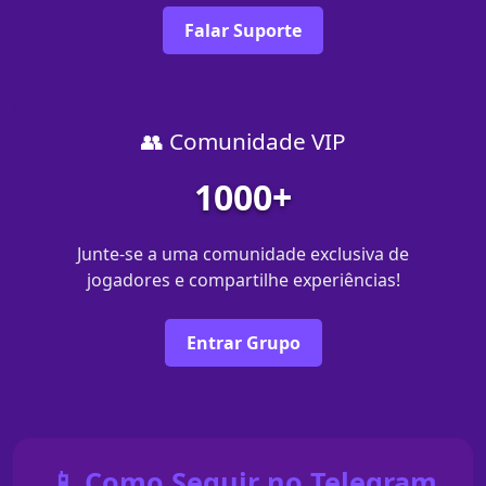
Falar Suporte
👥 Comunidade VIP
1000+
Junte-se a uma comunidade exclusiva de
jogadores e compartilhe experiências!
Entrar Grupo
📱 Como Seguir no Telegram