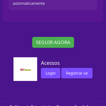
automaticamente
SEGUIR AGORA
Acessos
Login
Registrar-se