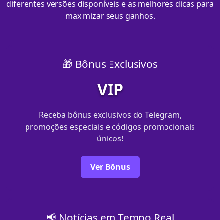
diferentes versões disponíveis e as melhores dicas para
maximizar seus ganhos.
🎁 Bônus Exclusivos
VIP
Receba bônus exclusivos do Telegram,
promoções especiais e códigos promocionais
únicos!
Ver Bônus
📢 Notícias em Tempo Real