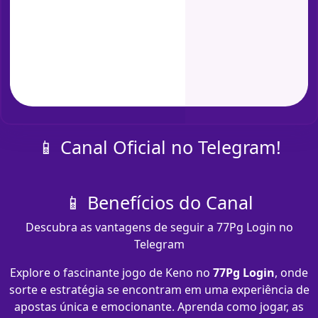
📱 Canal Oficial no Telegram!
📱 Benefícios do Canal
Descubra as vantagens de seguir a 77Pg Login no
Telegram
Explore o fascinante jogo de Keno no
77Pg Login
, onde
sorte e estratégia se encontram em uma experiência de
apostas única e emocionante. Aprenda como jogar, as