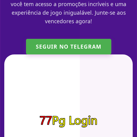
você tem acesso a promoções incríveis e uma
experiência de jogo inigualável. Junte-se aos
vencedores agora!
SEGUIR NO TELEGRAM