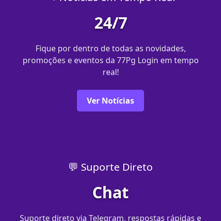
24/7
Fique por dentro de todas as novidades,
promoções e eventos da 77Pg Login em tempo
real!
Ver Notícias
💬 Suporte Direto
Chat
Suporte direto via Telegram, respostas rápidas e