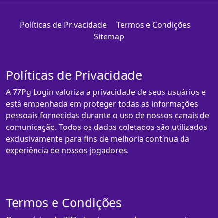
Políticas de Privacidade
Termos e Condições
Sitemap
Políticas de Privacidade
A 77Pg Login valoriza a privacidade de seus usuários e
está empenhada em proteger todas as informações
pessoais fornecidas durante o uso de nossos canais de
comunicação. Todos os dados coletados são utilizados
exclusivamente para fins de melhoria contínua da
experiência de nossos jogadores.
Termos e Condições