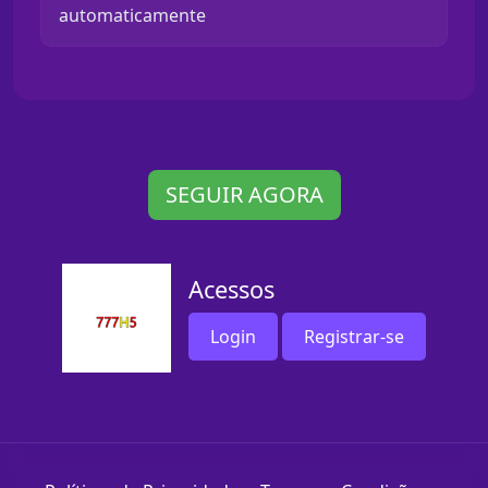
automaticamente
SEGUIR AGORA
Acessos
Login
Registrar-se