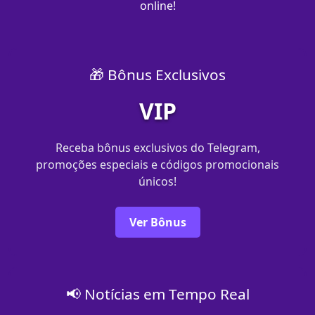
online!
🎁 Bônus Exclusivos
VIP
Receba bônus exclusivos do Telegram,
promoções especiais e códigos promocionais
únicos!
Ver Bônus
📢 Notícias em Tempo Real