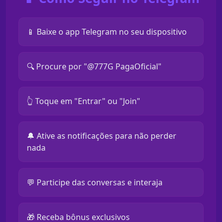
📱 Baixe o app Telegram no seu dispositivo
🔍 Procure por "@777G PagaOficial"
👆 Toque em "Entrar" ou "Join"
🔔 Ative as notificações para não perder
nada
💬 Participe das conversas e interaja
🎁 Receba bônus exclusivos