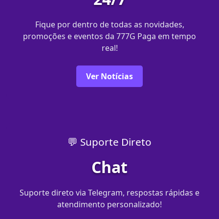
Fique por dentro de todas as novidades,
promoções e eventos da 777G Paga em tempo
real!
Ver Notícias
💬 Suporte Direto
Chat
Suporte direto via Telegram, respostas rápidas e
atendimento personalizado!