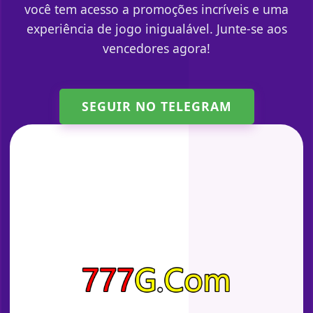
você tem acesso a promoções incríveis e uma
experiência de jogo inigualável. Junte-se aos
vencedores agora!
SEGUIR NO TELEGRAM