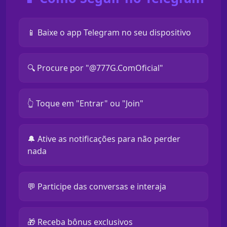
📱 Baixe o app Telegram no seu dispositivo
🔍 Procure por "@777G.ComOficial"
👆 Toque em "Entrar" ou "Join"
🔔 Ative as notificações para não perder
nada
💬 Participe das conversas e interaja
🎁 Receba bônus exclusivos