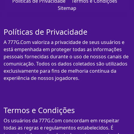
Políticas de Privacidade
Termos e Condições
Sitemap
Políticas de Privacidade
A 777G.Com valoriza a privacidade de seus usuários e
está empenhada em proteger todas as informações
pessoais fornecidas durante o uso de nossos canais de
comunicação. Todos os dados coletados são utilizados
exclusivamente para fins de melhoria contínua da
experiência de nossos jogadores.
Termos e Condições
Os usuários da 777G.Com concordam em respeitar
todas as regras e regulamentos estabelecidos. É