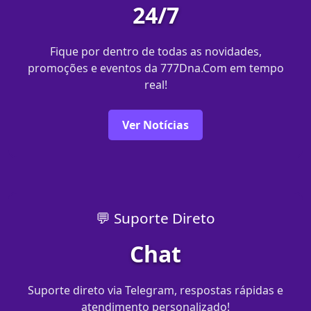
24/7
Fique por dentro de todas as novidades,
promoções e eventos da 777Dna.Com em tempo
real!
Ver Notícias
💬 Suporte Direto
Chat
Suporte direto via Telegram, respostas rápidas e
atendimento personalizado!