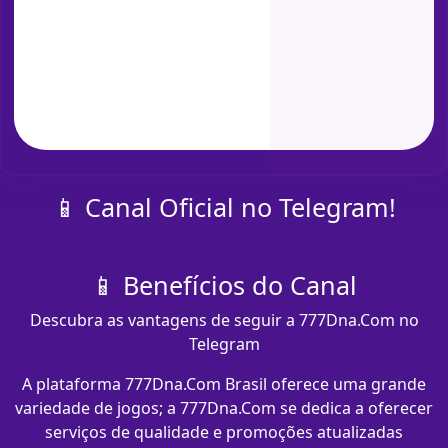
📱 Canal Oficial no Telegram!
📱 Benefícios do Canal
Descubra as vantagens de seguir a 777Dna.Com no
Telegram
A plataforma 777Dna.Com Brasil oferece uma grande
variedade de jogos; a 777Dna.Com se dedica a oferecer
serviços de qualidade e promoções atualizadas