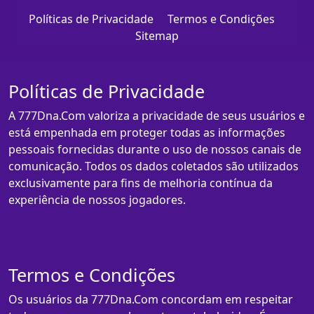
Políticas de Privacidade
Termos e Condições
Sitemap
Políticas de Privacidade
A 777Dna.Com valoriza a privacidade de seus usuários e
está empenhada em proteger todas as informações
pessoais fornecidas durante o uso de nossos canais de
comunicação. Todos os dados coletados são utilizados
exclusivamente para fins de melhoria contínua da
experiência de nossos jogadores.
Termos e Condições
Os usuários da 777Dna.Com concordam em respeitar