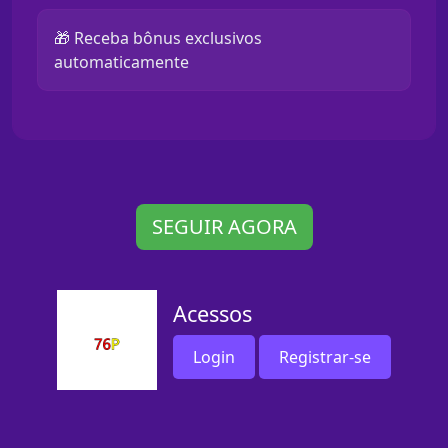
🎁 Receba bônus exclusivos
automaticamente
SEGUIR AGORA
Acessos
Login
Registrar-se