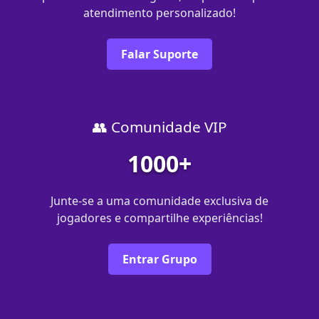
atendimento personalizado!
Falar Suporte
👥 Comunidade VIP
1000+
Junte-se a uma comunidade exclusiva de
jogadores e compartilhe experiências!
Entrar Grupo