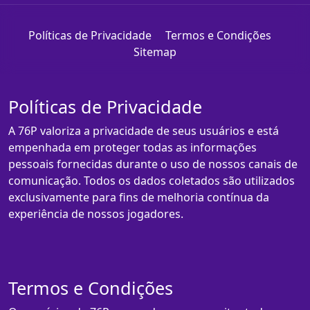
Políticas de Privacidade
Termos e Condições
Sitemap
Políticas de Privacidade
A 76P valoriza a privacidade de seus usuários e está
empenhada em proteger todas as informações
pessoais fornecidas durante o uso de nossos canais de
comunicação. Todos os dados coletados são utilizados
exclusivamente para fins de melhoria contínua da
experiência de nossos jogadores.
Termos e Condições