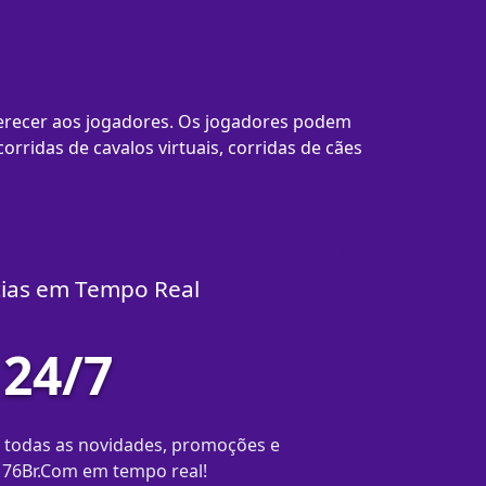
oferecer aos jogadores. Os jogadores podem
orridas de cavalos virtuais, corridas de cães
cias em Tempo Real
24/7
e todas as novidades, promoções e
 76Br.Com em tempo real!