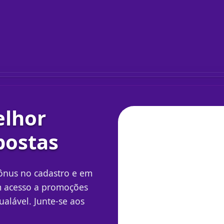
elhor
postas
ônus no cadastro e em
m acesso a promoções
ualável. Junte-se aos