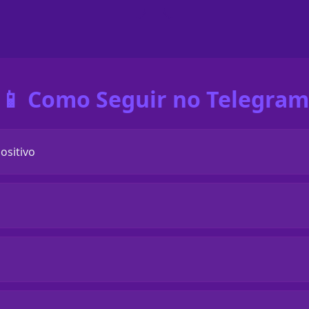
📱 Como Seguir no Telegram
ositivo