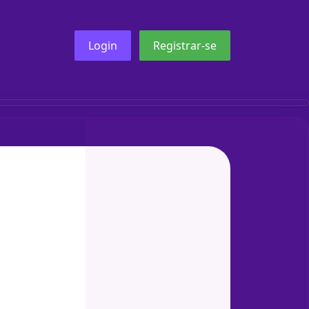
Login
Registrar-se