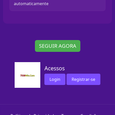
automaticamente
SEGUIR AGORA
Acessos
Login
Registrar-se