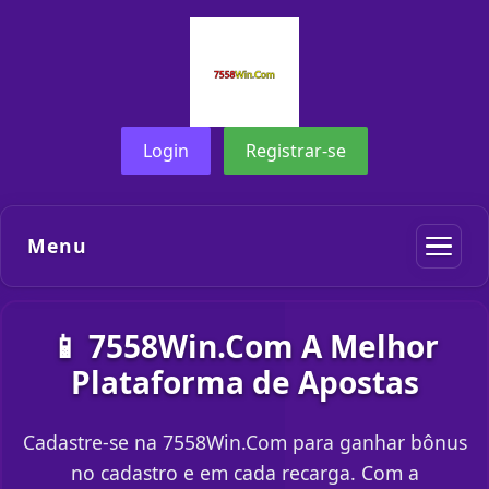
Login
Registrar-se
Menu
📱 7558Win.Com A Melhor
Plataforma de Apostas
Cadastre-se na 7558Win.Com para ganhar bônus
no cadastro e em cada recarga. Com a