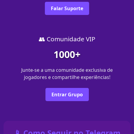
Falar Suporte
👥 Comunidade VIP
1000+
Junte-se a uma comunidade exclusiva de
jogadores e compartilhe experiências!
Entrar Grupo
📱 Como Seguir no Telegram