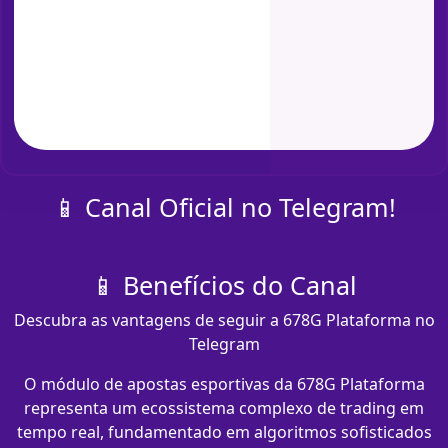
📱 Canal Oficial no Telegram!
📱 Benefícios do Canal
Descubra as vantagens de seguir a 678G Plataforma no
Telegram
O módulo de apostas esportivas da 678G Plataforma
representa um ecossistema complexo de trading em
tempo real, fundamentado em algoritmos sofisticados