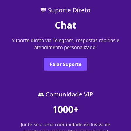
💬 Suporte Direto
Chat
Suporte direto via Telegram, respostas rápidas e
atendimento personalizado!
Falar Suporte
👥 Comunidade VIP
1000+
Junte-se a uma comunidade exclusiva de