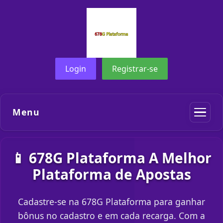
Login
Registrar-se
Menu
📱 678G Plataforma A Melhor
Plataforma de Apostas
Cadastre-se na 678G Plataforma para ganhar
bônus no cadastro e em cada recarga. Com a