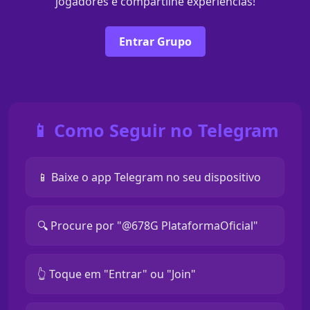
jogadores e compartilhe experiências!
Entrar Grupo
📱 Como Seguir no Telegram
📱 Baixe o app Telegram no seu dispositivo
🔍 Procure por "@678G PlataformaOficial"
👆 Toque em "Entrar" ou "Join"