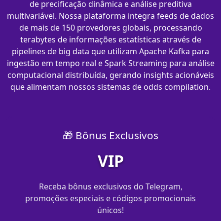
de precificação dinâmica e análise preditiva
multivariável. Nossa plataforma integra feeds de dados
de mais de 150 provedores globais, processando
terabytes de informações estatísticas através de
pipelines de big data que utilizam Apache Kafka para
ingestão em tempo real e Spark Streaming para análise
computacional distribuída, gerando insights acionáveis
que alimentam nossos sistemas de odds compilation.
🎁 Bônus Exclusivos
VIP
Receba bônus exclusivos do Telegram,
promoções especiais e códigos promocionais
únicos!