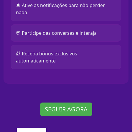
🔔 Ative as notificações para não perder
nada
💬 Participe das conversas e interaja
🎁 Receba bônus exclusivos
automaticamente
SEGUIR AGORA