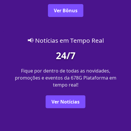
Ver Bônus
📢 Notícias em Tempo Real
24/7
Fique por dentro de todas as novidades,
promoções e eventos da 678G Plataforma em
tempo real!
Ver Notícias