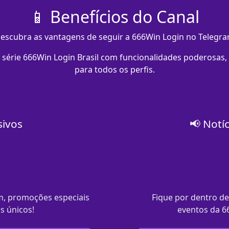
📱 Benefícios do Canal
escubra as vantagens de seguir a 666Win Login no Telegr
 série 666Win Login Brasil com funcionalidades poderosas,
para todos os perfis.
sivos
📢 Notí
m, promoções especiais
Fique por dentro d
s únicos!
eventos da 6