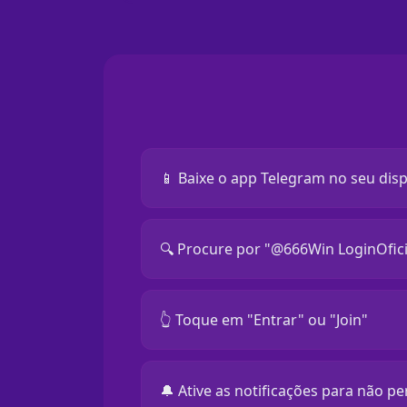
📱 Baixe o app Telegram no seu disp
🔍 Procure por "@666Win LoginOfici
👆 Toque em "Entrar" ou "Join"
🔔 Ative as notificações para não p