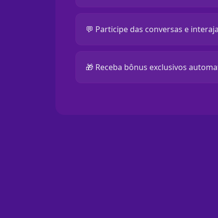
💬 Participe das conversas e interaj
🎁 Receba bônus exclusivos autom