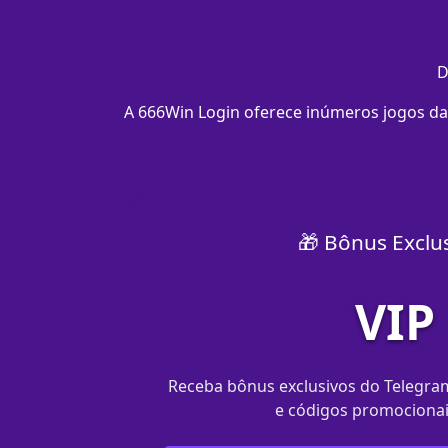
D
A 666Win Login oferece inúmeros jogos da
🎁 Bônus Exclu
VIP
Receba bônus exclusivos do Telegra
e códigos promocionai