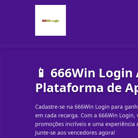
📱 666Win Login
Plataforma de A
Cadastre-se na 666Win Login para ganh
em cada recarga. Com a 666Win Login, 
promoções incríveis e uma experiência d
Junte-se aos vencedores agora!