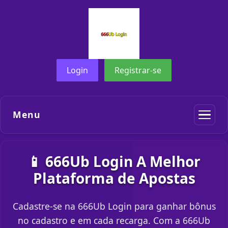
Login
Registrar-se
Menu
📱 666Ub Login A Melhor
Plataforma de Apostas
Cadastre-se na 666Ub Login para ganhar bônus
no cadastro e em cada recarga. Com a 666Ub