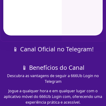
📱 Canal Oficial no Telegram!
📱 Benefícios do Canal
Descubra as vantagens de seguir a 666Ub Login no
Telegram
Jogue a qualquer hora e em qualquer lugar com o
aplicativo móvel do 666Ub Login com​, oferecendo uma
experiência prática e acessível.