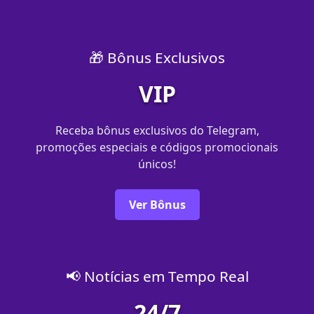
🎁 Bônus Exclusivos
VIP
Receba bônus exclusivos do Telegram,
promoções especiais e códigos promocionais
únicos!
Ver Bônus
📢 Notícias em Tempo Real
24/7