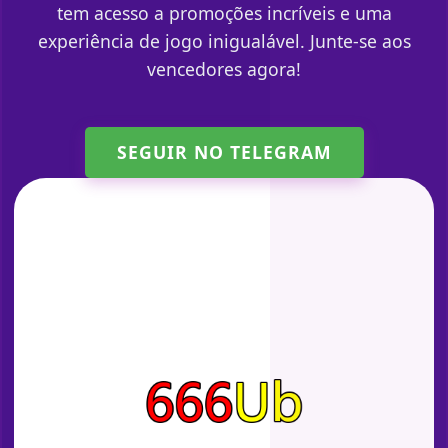
tem acesso a promoções incríveis e uma
experiência de jogo inigualável. Junte-se aos
vencedores agora!
SEGUIR NO TELEGRAM