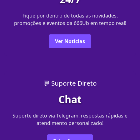
Fique por dentro de todas as novidades,
promoções e eventos da 666Ub em tempo real!
Ver Notícias
💬 Suporte Direto
Chat
Suporte direto via Telegram, respostas rápidas e
atendimento personalizado!