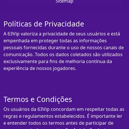
Sitemap
Políticas de Privacidade
A 63Vip valoriza a privacidade de seus usuários e está
empenhada em proteger todas as informações
pessoais fornecidas durante o uso de nossos canais de
comunicação. Todos os dados coletados são utilizados
exclusivamente para fins de melhoria contínua da
experiência de nossos jogadores.
Termos e Condições
Os usuários da 63Vip concordam em respeitar todas as
regras e regulamentos estabelecidos. É importante ler
e entender todos os termos antes de participar de