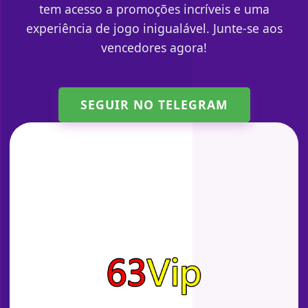
tem acesso a promoções incríveis e uma
experiência de jogo inigualável. Junte-se aos
vencedores agora!
SEGUIR NO TELEGRAM