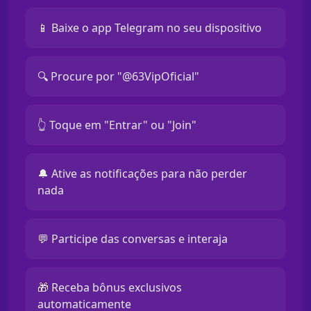
📱 Baixe o app Telegram no seu dispositivo
🔍 Procure por "@63VipOficial"
👆 Toque em "Entrar" ou "Join"
🔔 Ative as notificações para não perder
nada
💬 Participe das conversas e interaja
🎁 Receba bônus exclusivos
automaticamente