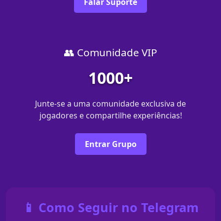
Falar Suporte
👥 Comunidade VIP
1000+
Junte-se a uma comunidade exclusiva de
jogadores e compartilhe experiências!
Entrar Grupo
📱 Como Seguir no Telegram