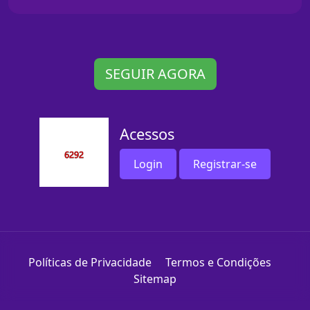
SEGUIR AGORA
Acessos
Login
Registrar-se
Políticas de Privacidade
Termos e Condições
Sitemap