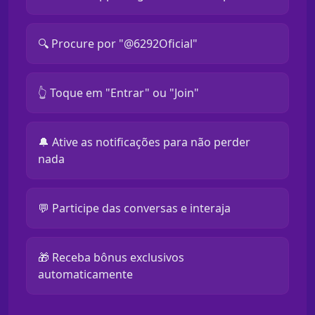
🔍 Procure por "@6292Oficial"
👆 Toque em "Entrar" ou "Join"
🔔 Ative as notificações para não perder
nada
💬 Participe das conversas e interaja
🎁 Receba bônus exclusivos
automaticamente