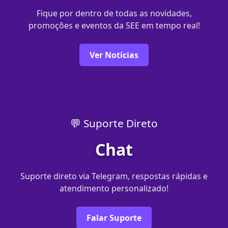
Fique por dentro de todas as novidades,
promoções e eventos da 5EE em tempo real!
Ver Notícias
💬 Suporte Direto
Chat
Suporte direto via Telegram, respostas rápidas e
atendimento personalizado!
Falar Suporte