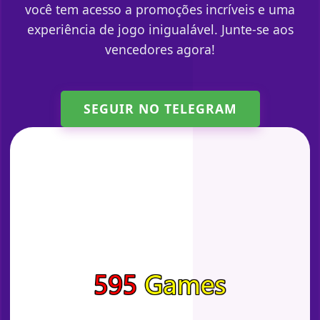
você tem acesso a promoções incríveis e uma
experiência de jogo inigualável. Junte-se aos
vencedores agora!
SEGUIR NO TELEGRAM