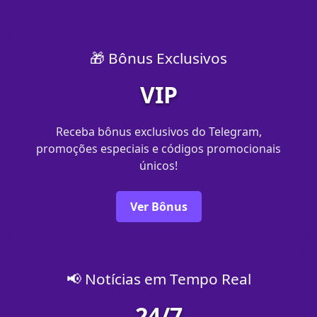
🎁 Bônus Exclusivos
VIP
Receba bônus exclusivos do Telegram,
promoções especiais e códigos promocionais
únicos!
Ver Bônus
📢 Notícias em Tempo Real
24/7