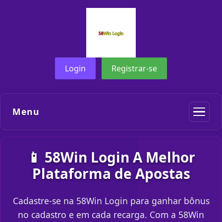
Login
Registrar-se
Menu
📱 58Win Login A Melhor
Plataforma de Apostas
Cadastre-se na 58Win Login para ganhar bônus
no cadastro e em cada recarga. Com a 58Win