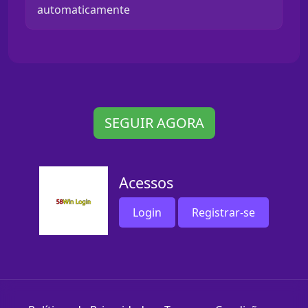
automaticamente
SEGUIR AGORA
Acessos
Login
Registrar-se