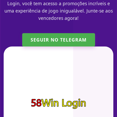
Login, você tem acesso a promoções incríveis e
uma experiência de jogo inigualável. Junte-se aos
vencedores agora!
SEGUIR NO TELEGRAM