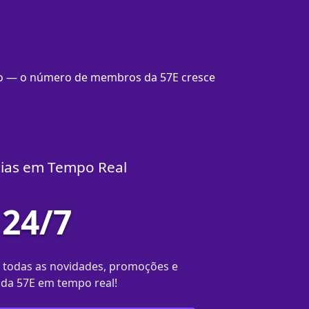
tico — o número de membros da 57E cresce
cias em Tempo Real
24/7
e todas as novidades, promoções e
 da 57E em tempo real!