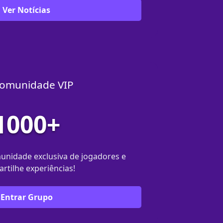
Ver Notícias
Comunidade VIP
1000+
unidade exclusiva de jogadores e
rtilhe experiências!
Entrar Grupo