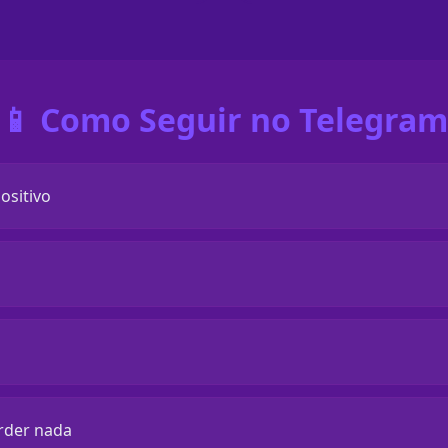
📱 Como Seguir no Telegram
ositivo
erder nada