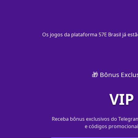
Os jogos da plataforma 57E Brasil já es
🎁 Bônus Exclu
VIP
Receba bônus exclusivos do Telegra
e códigos promocionai