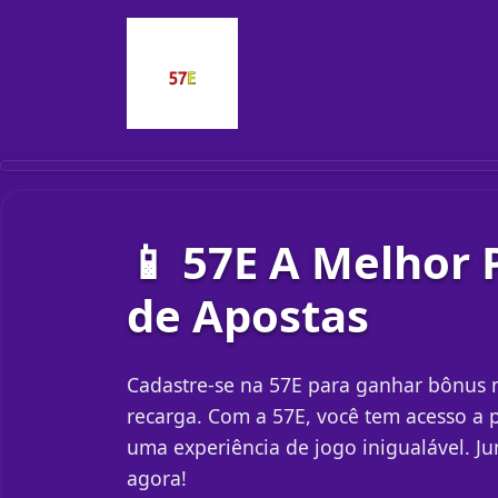
📱 57E A Melhor 
de Apostas
Cadastre-se na 57E para ganhar bônus 
recarga. Com a 57E, você tem acesso a 
uma experiência de jogo inigualável. J
agora!