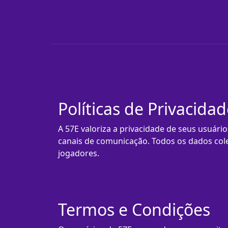
Políticas de Privacida
A 57E valoriza a privacidade de seus usuár
canais de comunicação. Todos os dados cole
jogadores.
Termos e Condições