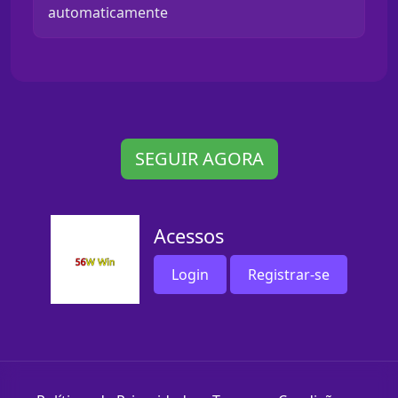
automaticamente
SEGUIR AGORA
Acessos
Login
Registrar-se