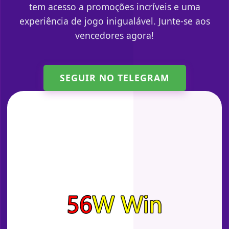
tem acesso a promoções incríveis e uma
experiência de jogo inigualável. Junte-se aos
vencedores agora!
SEGUIR NO TELEGRAM