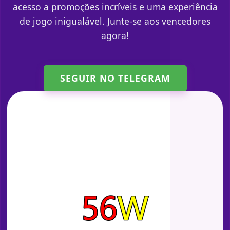
acesso a promoções incríveis e uma experiência
de jogo inigualável. Junte-se aos vencedores
agora!
SEGUIR NO TELEGRAM