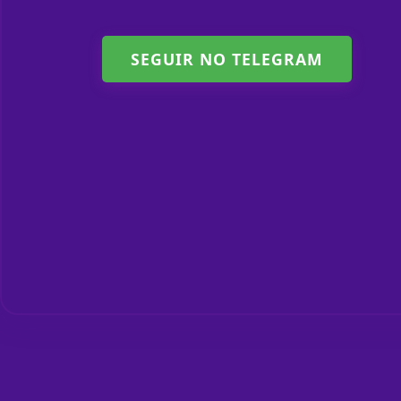
SEGUIR NO TELEGRAM