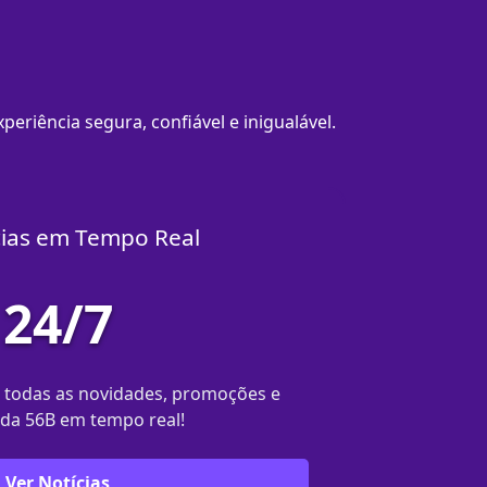
eriência segura, confiável e inigualável.
cias em Tempo Real
24/7
e todas as novidades, promoções e
 da 56B em tempo real!
Ver Notícias