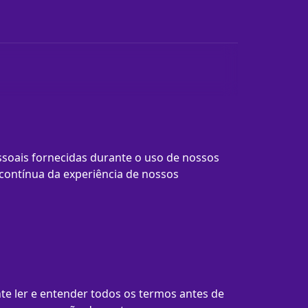
ssoais fornecidas durante o uso de nossos
 contínua da experiência de nossos
te ler e entender todos os termos antes de