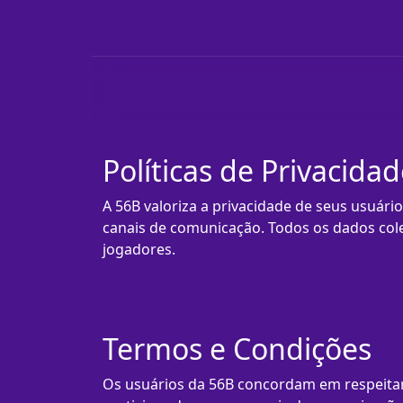
Políticas de Privacida
A 56B valoriza a privacidade de seus usuár
canais de comunicação. Todos os dados cole
jogadores.
Termos e Condições
Os usuários da 56B concordam em respeitar 