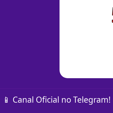
📱 Canal Oficial no Telegram!