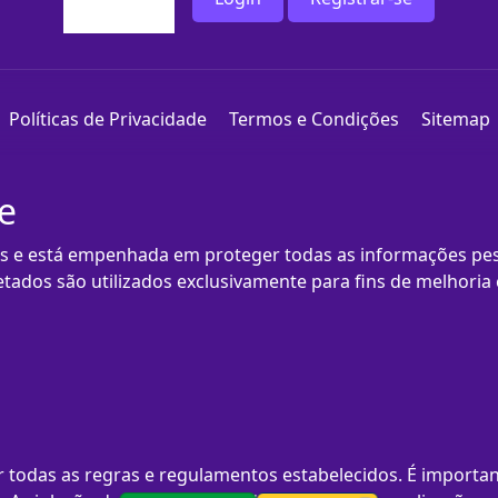
Políticas de Privacidade
Termos e Condições
Sitemap
de
ios e está empenhada em proteger todas as informações pe
tados são utilizados exclusivamente para fins de melhoria
todas as regras e regulamentos estabelecidos. É importan