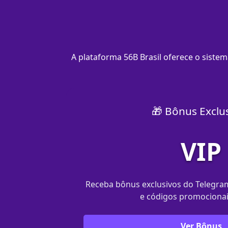
A plataforma 56B Brasil oferece o sistem
🎁 Bônus Exclu
VIP
Receba bônus exclusivos do Telegra
e códigos promocionai
Ver Bônus