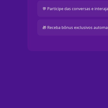
💬 Participe das conversas e interaj
🎁 Receba bônus exclusivos autom