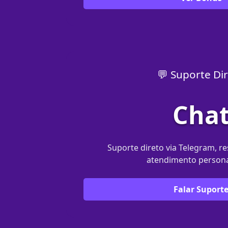
💬 Suporte Di
Cha
Suporte direto via Telegram, r
atendimento persona
Falar Suport