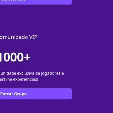
Comunidade VIP
1000+
unidade exclusiva de jogadores e
rtilhe experiências!
Entrar Grupo