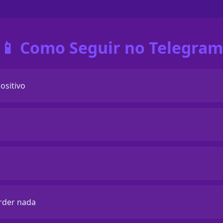
📱 Como Seguir no Telegram
ositivo
erder nada