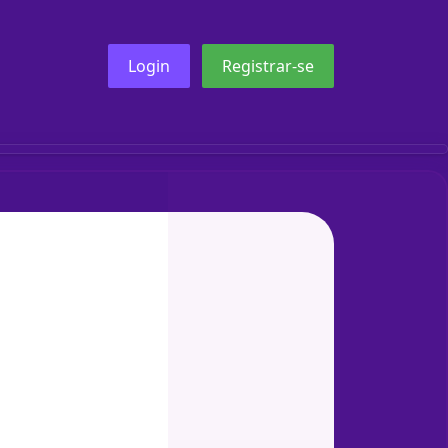
Login
Registrar-se