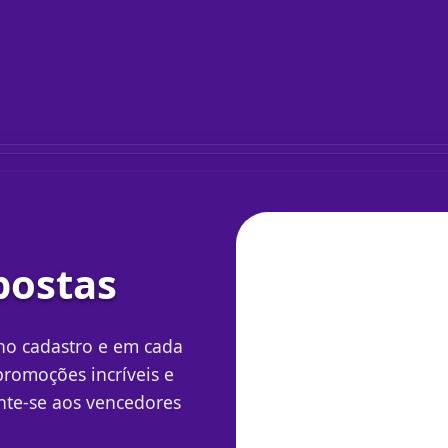
postas
no cadastro e em cada
promoções incríveis e
unte-se aos vencedores