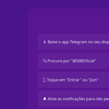
📱 Baixe o app Telegram no seu disp
🔍 Procure por "@56BOficial"
👆 Toque em "Entrar" ou "Join"
🔔 Ative as notificações para não p